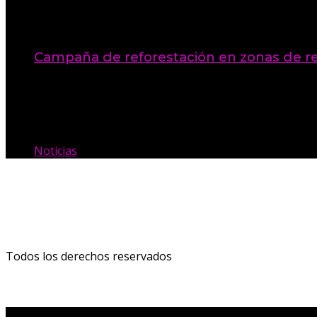
Campaña de reforestación en zonas de re
17 de noviembre de 2025
Categorías
Noticias
(2)
Todos los derechos reservados
Diseño xzero.free@gmail.com