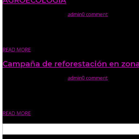
AGROECOLOGIA
17 de noviembre de 2025
By
admin
0 comment
Mujeres implementan huertos en sus comunidades.
READ MORE
Campaña de reforestación en zonas
17 de noviembre de 2025
By
admin
0 comment
.
Mujeres de diversas comunidades realizan una campaña de 
READ MORE
Buscar