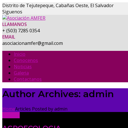
Distrito de Tejutepeque, Cabañas Oeste, El Salvador
Facebook
Instagram
Siguenos
Profile
Profile
LLAMANOS
+ (503) 7285 0354
EMAIL
asociacionamfer@gmail.com
Inicio
Conocenos
Noticias
Galeria
Contactanos
Author Archives: admin
Home
Articles Posted by admin
Noticias