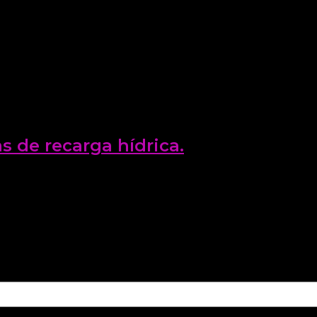
 de recarga hídrica.
reforestación en las zonas de recarga del distrito de Tej