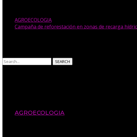
Entradas recientes
AGROECOLOGIA
Campaña de reforestación en zonas de recarga hídric
Comentarios recientes
No hay comentarios que mostrar.
SEARCH
Recent News
AGROECOLOGIA
17 de noviembre de 2025