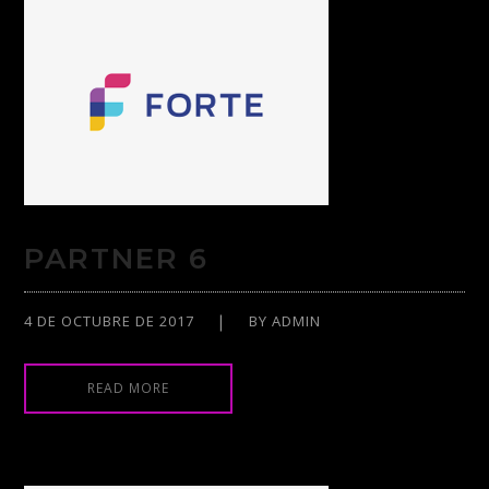
PARTNER 6
4 DE OCTUBRE DE 2017
BY
ADMIN
READ MORE