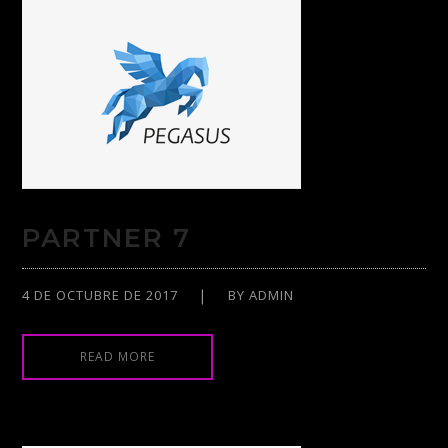
PARTNER 7
4 DE OCTUBRE DE 2017
BY
ADMIN
READ MORE