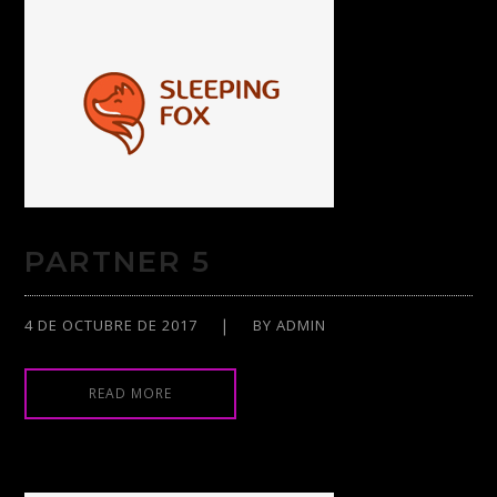
PARTNER 5
4 DE OCTUBRE DE 2017
BY
ADMIN
READ MORE