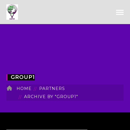
GROUP1
HOME
PARTNERS
ARCHIVE BY "GROUP1"