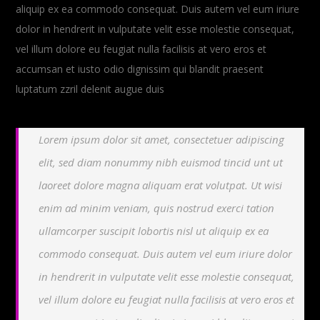
aliquip ex ea commodo consequat. Duis autem vel eum iriure
dolor in hendrerit in vulputate velit esse molestie consequat,
vel illum dolore eu feugiat nulla facilisis at vero eros et
accumsan et iusto odio dignissim qui blandit praesent
luptatum zzril delenit augue duis
Lorem ipsum dolor sit amet, consectetuer adipiscing
elit, sed diam nonummy nibh euismod tincid unt ut
laoreet dolore magna aliquam erat volutpat. Ut wisi
enim ad minim veniam, quis nostrud exerci tation
ullamcorper suscipit lobortis nisl ut aliquip ex ea
commodo consequat. Duis autem vel eum iriure dolor
in hendrerit in vulputate velit esse molestie consequat,
vel illum dolore eu feugiat nulla facilisis at vero eros et