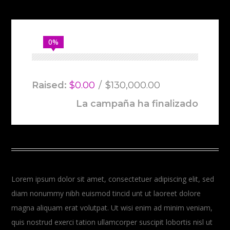
0%
Raised:
$0.00
$130,000.00
La campaña ha finalizado
Lorem ipsum dolor sit amet, consectetuer adipiscing elit, sed
diam nonummy nibh euismod tincid unt ut laoreet dolore
magna aliquam erat volutpat. Ut wisi enim ad minim veniam,
quis nostrud exerci tation ullamcorper suscipit lobortis nisl ut