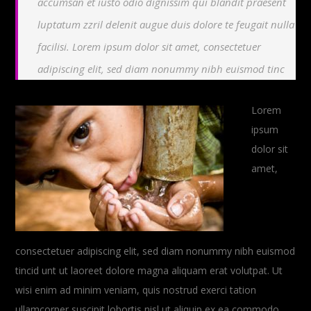
accumsan et iusto odio dignissim qui blandit praesent
luptatum zzril delenit augue duis dolore te feugait nulla
facilisi. Lorem ipsum dolor sit amet, consectetuer
adipiscing elit, sed diam nonummy nibh euismod tinc
Lorem
ipsum
dolor sit
amet,
consectetuer adipiscing elit, sed diam nonummy nibh euismod
tincid unt ut laoreet dolore magna aliquam erat volutpat. Ut
wisi enim ad minim veniam, quis nostrud exerci tation
ullamcorper suscipit lobortis nisl ut aliquip ex ea commodo